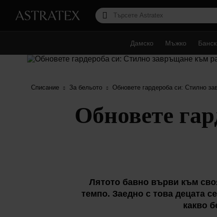
Дамско
Мъжко
Банск
Списание
За бельото
Обновете гардероба си: Стилно за
Обновете гар
Лятото бавно върви към сво
темпо. Заедно с това децата с
какво б