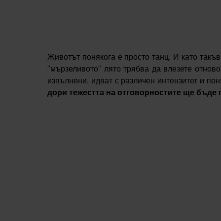
Животът понякога е просто танц. И като такъв
"мързеливото" лято трябва да влезете отново 
изпълнени, идват с различен интензитет и пон
дори тежестта на отговорностите ще бъде 