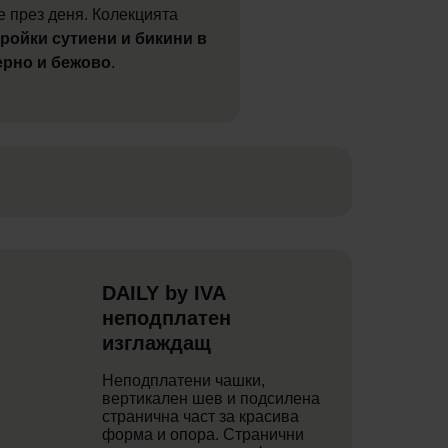
е през деня. Колекцията
кройки сутиени и бикини в
ерно и бежово
.
DAILY by IVA
неподплатен
изглаждащ
Неподплатени чашки,
вертикален шев и подсилена
странична част за красива
форма и опора. Странични