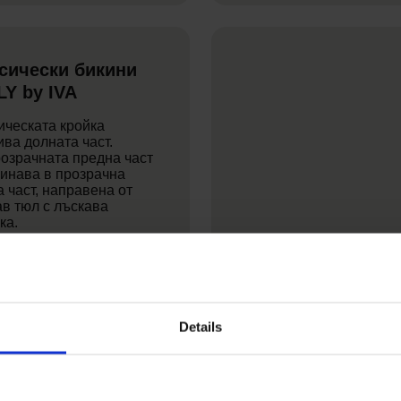
сически бикини
LY by IVA
ическата кройка
ива долната част.
озрачната предна част
инава в прозрачна
а част, направена от
ав тюл с лъскава
ка.
Купете
Details