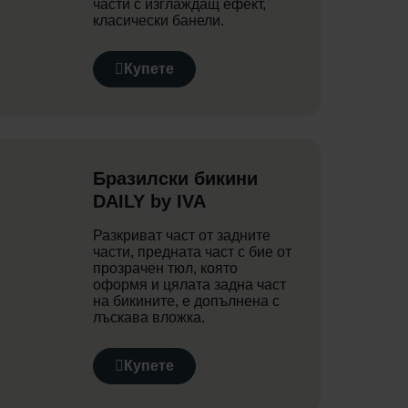
части с изглаждащ ефект,
класически банели.
Купете
Бразилски бикини
DAILY by IVA
Разкриват част от задните
части, предната част с бие от
прозрачен тюл, която
оформя и цялата задна част
на бикините, е допълнена с
лъскава вложка.
Купете