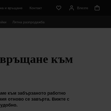
на и връщане
Контакт
Влезте
ойки
Лятна разпродажба
завръщане към
аме към забързаното работно
ния отново се завърта. Вижте с
 удобно.