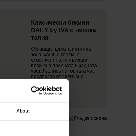
Класически бикини
DAILY by IVA с висока
талия
Обхващат цялата интимна
зона, ханш и корем, с
еластичен тюл с лъскава
вложка в предната и задната
част. Ластикът в горната част
предпазва от свличане.
Купете
About