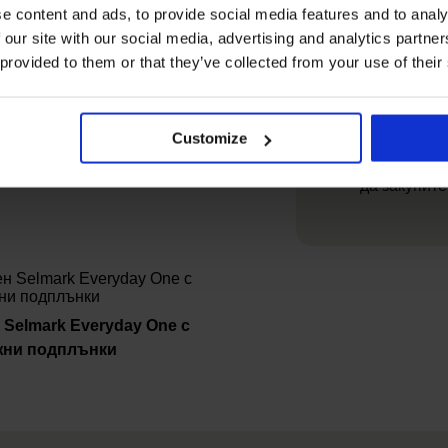
Глад
e content and ads, to provide social media features and to analy
 our site with our social media, advertising and analytics partn
Изберете сутие
 provided to them or that they’ve collected from your use of their
невидими под 
през деня,
презрамките им
цялото време. 
Customize
Spacer 3D Ele
да закупите
 Selmark Everyday One с
жни подплънки