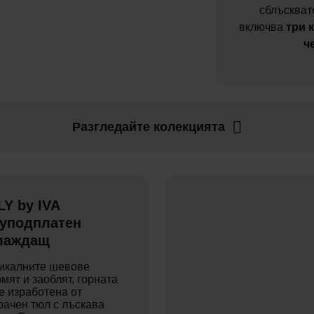
сблъскват
включва
три 
ч
Разгледайте колекцията
LY by IVA
уподплатен
лаждащ
икалните шевове
мят и заоблят, горната
 е изработена от
рачен тюл с лъскава