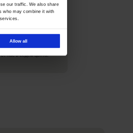
ка основа
se our traffic. We also share
ers who may combine it with
ни в телесен цвят. Те са
 services.
ризата, предлагат опора
 не убиват никъде, а
 стоят на мястото си през
Такъв е нашият бестселър
Allow all
gant Charm
, който можете
 от нас в седем цвята.