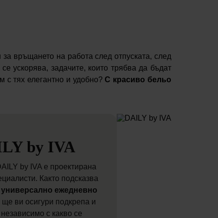
и за връщането на работа след отпуската, след
се ускорява, задачите, които трябва да бъдат
им с тях елегантно и удобно?
С красиво бельо
LY by IVA
AILY by IVA е проектирана
ециалисти. Както подсказва
е
универсално ежедневно
о ще ви осигури подкрепа и
 независимо с какво се