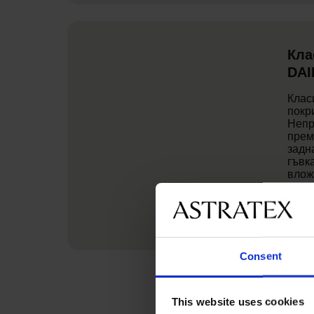
Кла
DAI
Клас
покр
Непр
прем
задн
гъвк
влож
Consent
This website uses cookies