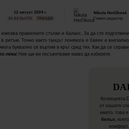
12 август 2024 г.
Nikola Herčíková
Главен редактор
ЗА БЕЛЬОТО
ТРЕНДИ
 изисква правилните стъпки и баланс. За да сте подготвен
в ритъм. Точно както танцът понякога е бавен и внезапно 
якога буквално се въртим в кръг сред тях. Как да се справ
по-лека
! Ние ще ви посъветваме какво да изберете.
DAI
Колекцията D
от нашите сп
името, това 
бельо
, коет
комфорт,