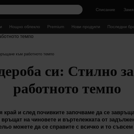
Списание
Замя
и
Нощно облекло
Premium
Нови продукти
Последни бр
връщане към работното темпо
дероба си: Стилно 
работното темпо
я край и след почивките започваме да се завръщ
е връщат на чиновете и въртележката от задълже
ельо можете да се справите с всичко и то съвсем