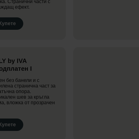
ка. Странични части с
аждащ ефект.
Купете
LY by IVA
одплатен I
ен без банели и с
илена странична част за
атъчна опора.
икален шев за кръгла
а, вложка от прозрачен
Купете