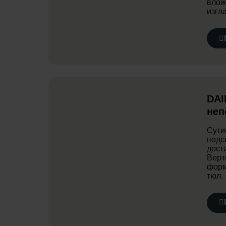
влож
изгл
DAI
неп
Сути
подс
дост
Верт
форм
тюл.