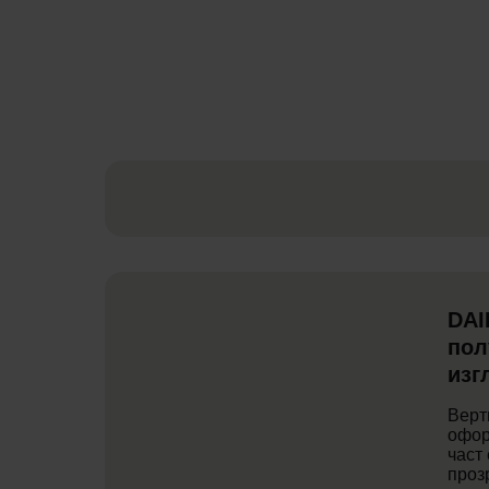
DAI
пол
изг
Верт
офор
част
проз