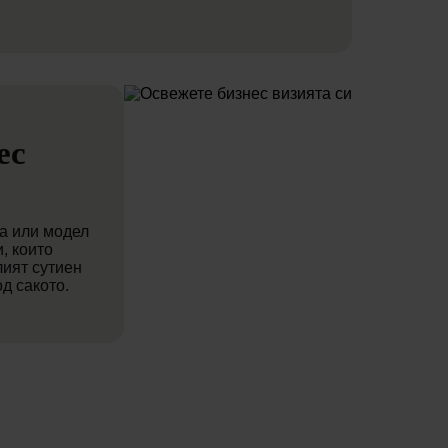
ес
ла или модел
, които
лият сутиен
д сакото.