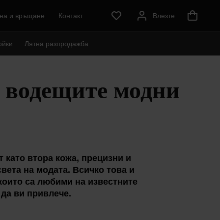
на и връщане
Контакт
Влезте
ойки
Лятна разпродажба
а водещите модни
т като втора кожа, прецизни и
света на модата. Всичко това и
които са любими на известните
 да ви привлече.