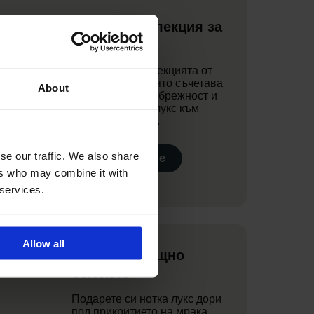
Премиум колекция за
мъже
Разгледайте колекцията от
мъжко бельо, която съчетава
About
елегантност с небрежност и
добавете нотка лукс към
вашия гардероб.
se our traffic. We also share
Разгледайте
ers who may combine it with
 services.
Allow all
Премиум нощно
облекло
Подарете си нотка лукс дори
под прикритието на мрака.