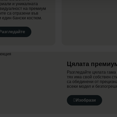
риали и уникалната
видуалност на премиум
ите са отразени във
и един бански костюм.
Разгледайте
Цялата премиу
Разгледайте цялата гама
тях има свой собствен сти
са обединени от прецизна
всеки модел и безпогреш
Изобрази