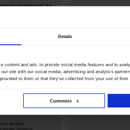
миум колекция за
и
кокачественото бельо
тава прецизност,
ост и акцент върху
Details
орта. Опознайте сами
нчените и в същото
е съблазнителни
ли.
e content and ads, to provide social media features and to analy
Разгледайте
 our site with our social media, advertising and analytics partn
 provided to them or that they’ve collected from your use of their
Customize
миум бански
тюми
ите кройки,
кокачествените