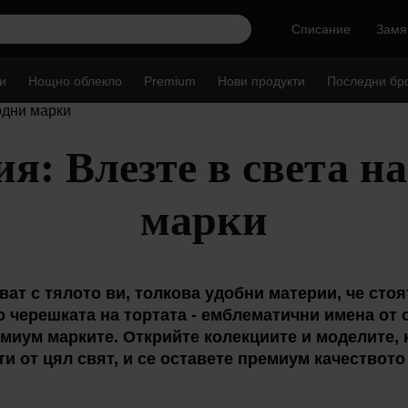
Списание
Замя
и
Нощно облекло
Premium
Нови продукти
Последни бр
я: Влезте в света н
марки
ват с тялото ви, толкова удобни материи, че стоя
о черешката на тортата - емблематични имена от 
емиум марките. Открийте колекциите и моделите, 
ти от цял свят, и се оставете премиум качеството