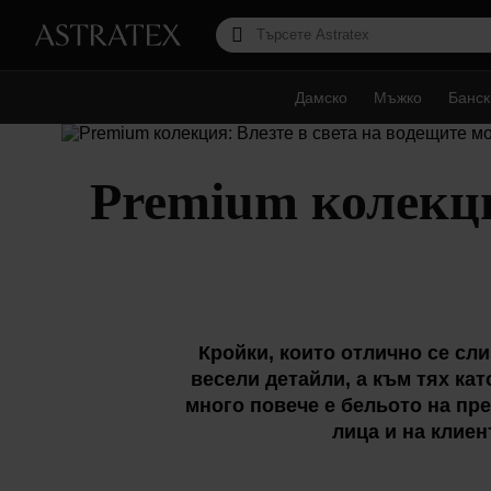
Дамско
Мъжко
Банск
Premium колекци
Кройки, които отлично се сли
весели детайли, а към тях кат
много повече е бельото на пр
лица и на клиен