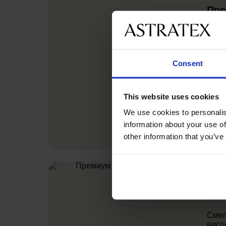
Пре
жен
Висо
съче
вечн
Consent
комф
изтъ
врем
моде
This website uses cookies
We use cookies to personalis
information about your use of
other information that you’ve
Пре
кос
Смел
висо