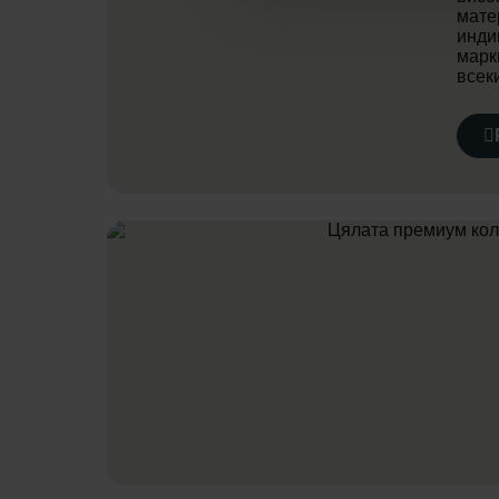
мате
инди
марк
всек