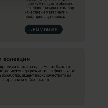
Премиум нощното облекло
се характеризира с комфорт,
качествени материали и
неостаряващи кройки.
Разгледайте
м колекция
 премиум марки на едно място. Всяка от
л, но можете да разчитате на факта, че те
 изработка, акцент върху качеството на
на страст към майсторството.