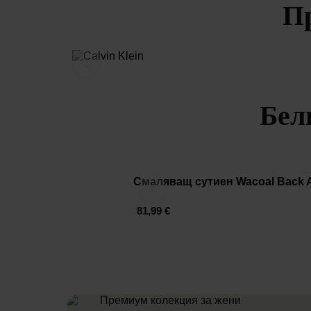
П
‹
Бел
Смаляващ сутиен Wacoal Back 
‹
81,99 €