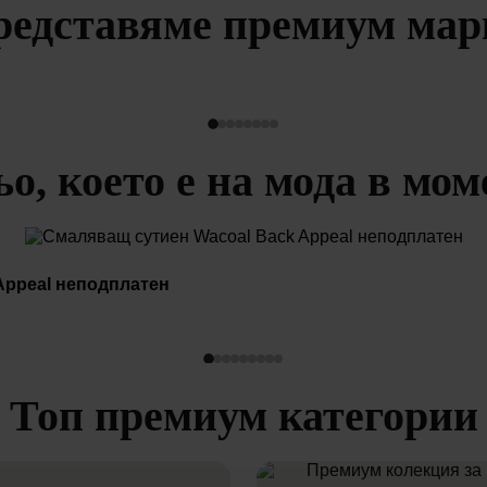
редставяме премиум мар
ьо, което е на мода в мом
Appeal неподплатен
Топ премиум категории