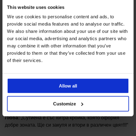
Изключителната кройка изглажда силуета и прикрива
This website uses cookies
несъвършенствата.
We use cookies to personalise content and ads, to
provide social media features and to analyse our traffic.
We also share information about your use of our site with
Приспособяващ се
our social media, advertising and analytics partners who
Термоактивната пяна се оформя според извивките ви.
may combine it with other information that you’ve
provided to them or that they’ve collected from your use
of their services.
Комфортен
Финият еластичен тюл по обиколката не дере и не се
впива.
Allow all
Защо изглаждащият сутиен Maia 4D е
толкова любим?
Customize
Люба:
„Сутиена е със хитра кройка, която оформя
добре зоната. Ще си закупя и втори в различен цвят!!!“