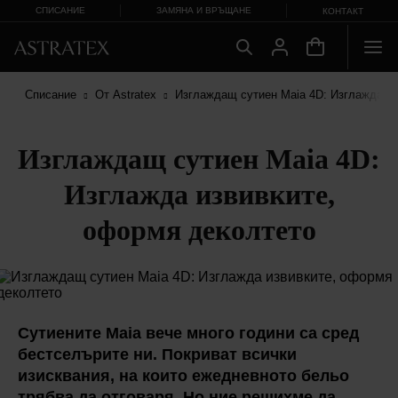
СПИСАНИЕ
ЗАМЯНА И ВРЪЩАНЕ
КОНТАКТ
Списание
От Astratex
Изглаждащ сутиен Maia 4D: Изглажда из
Изглаждащ сутиен Maia 4D:
Изглажда извивките,
оформя деколтето
Сутиените Maia вече много години са сред
бестселърите ни. Покриват всички
изисквания, на които ежедневното бельо
трябва да отговаря. Но ние решихме да