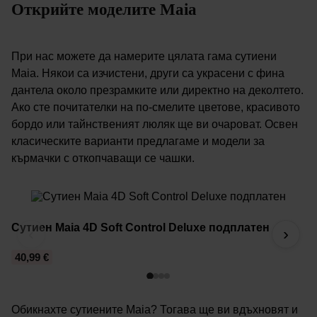
Открийте моделите Maia
При нас можете да намерите цялата гама сутиени
Maia. Някои са изчистени, други са украсени с фина
дантела около презрамките или директно на деколтето.
Ако сте почитателки на по-смелите цветове, красивото
бордо или тайнственият люляк ще ви очароват. Освен
класическите варианти предлагаме и модели за
кърмачки с откопчаващи се чашки.
Сутиен Maia 4D Soft Control Deluxe подплатен
С
‹
›
40,99 €
4
Обикнахте сутиените Maia? Тогава ще ви вдъхновят и