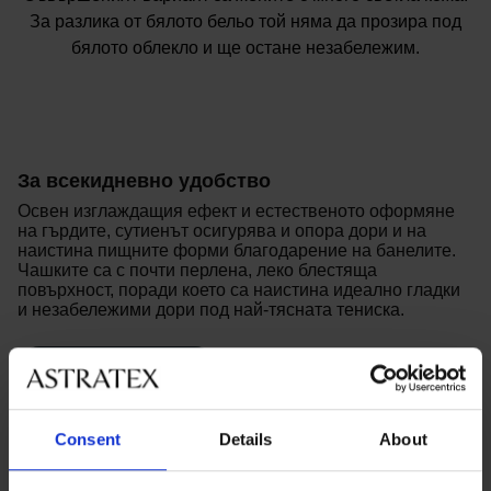
За разлика от бялото бельо той няма да прозира под
бялото облекло и ще остане незабележим.
За всекидневно удобство
Освен изглаждащия ефект и естественото оформяне
на гърдите, сутиенът осигурява и опора дори и на
наистина пищните форми благодарение на банелите.
Чашките са с почти перлена, леко блестяща
повърхност, поради което са наистина идеално гладки
и незабележими дори под най-тясната тениска.
Купете сутиенът
Consent
Details
About
Изглаждащ