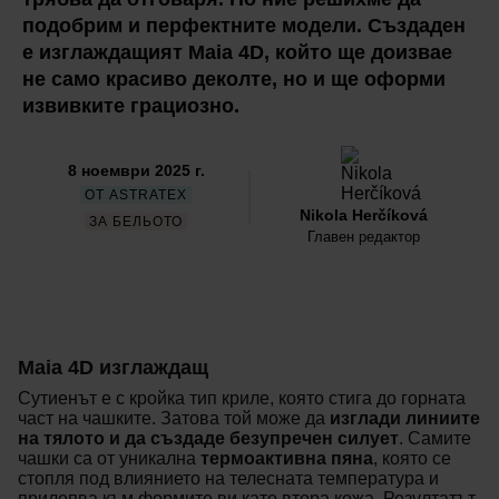
подобрим и перфектните модели. Създаден
е изглаждащият Maia 4D, който ще доизвае
не само красиво деколте, но и ще оформи
извивките грациозно.
8 ноември 2025 г.
ОТ ASTRATEX
Nikola Herčíková
ЗА БЕЛЬОТО
Главен редактор
Maia 4D изглаждащ
Сутиенът е с кройка тип криле, която стига до горната
част на чашките. Затова той може да
изглади линиите
на тялото и да създаде безупречен силует
. Самите
чашки са от уникална
термоактивна пяна
, която се
стопля под влиянието на телесната температура и
прилепва към формите ви като втора кожа. Резултатът