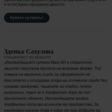
е естествено оформено деколте.
Купете сутиенът
Зденка Сахулова
СПЕЦИАЛИСТ ПО БЕЛЬОТО
„Изглаждащият сутиен Maia 4D е страхотен,
защото наистина приляга на всякакви форми. Той
помага на малките гърди за оформянето на
деколтето и осигурява опора на големите гърди без
никакви проблеми. Чашките са гладки, почти
копринени, така че е перфектен дори за под
прилепнало облекло. Изглаждащата кройка
перфектно допълва всичките му предимства. За
ежедневно носене това е един от най-добрите ни