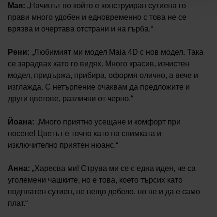
Мая:
„Начинът по който е конструиран сутиена го
прави много удобен и едновременно с това не се
врязва и очертава отстрани и на гърба.“
Рени:
„Любимият ми модел Maia 4D с нов модел. Така
се зарадвах като го видях. Много красив, изчистен
модел, придържа, прибира, оформя олично, а вече и
изглажда. С нетърпение очаквам да предложите и
други цветове, различни от черно.“
Йоана:
„Много приятно усещане и комфорт при
носене! Цветът е точно като на снимката и
изключително приятен нюанс.“
Анна:
„Харесва ми! Струва ми се с една идея, че са
уголемени чашките, но е това, което търсих като
подплатен сутиен, не нещо дебело, но не и да е само
плат.“