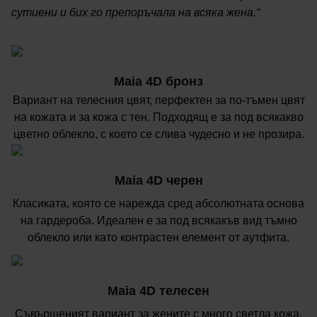
сутиени и бих го препоръчала на всяка жена.“
Maia 4D бронз
Вариант на телесния цвят, перфектен за по-тъмен цвят
на кожата и за кожа с тен. Подходящ е за под всякакво
цветно облекло, с което се слива чудесно и не прозира.
Maia 4D черен
Класиката, която се нарежда сред абсолютната основа
на гардероба. Идеален е за под всякакъв вид тъмно
облекло или като контрастен елемент от аутфита.
Maia 4D телесен
Съвършеният вариант за жените с много светла кожа.