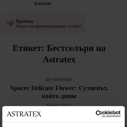
Бански
Пробна
Носите ли правилния размер сутиен?
Етикет: Бестселъри на
Astratex
ОТ ASTRATEX
Spacer Delicate Flower: Сутиенът,
който диша
29 юни 2026 г.
ОТ ASTRATEX
ЗА БЕЛЬОТО
Невероятно дишащ сутиен Spacer