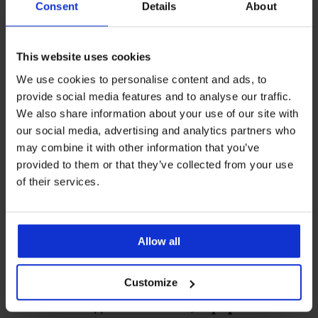
Consent
Details
About
3D Lady Grace New
1 юни 2026 г.
This website uses cookies
ОТ ASTRATEX
ЗА БЕЛЬОТО
We use cookies to personalise content and ads, to
Създадено в Astratex: Сутиени и
provide social media features and to analyse our traffic.
бански костюми с чашки Spacer
We also share information about your use of our site with
1 юни 2026 г.
our social media, advertising and analytics partners who
may combine it with other information that you’ve
ОТ ASTRATEX
ЗА БЕЛЬОТО
provided to them or that they’ve collected from your use
Spacer 3D Siluette: Дишащ,
of their services.
изглаждащ сутиен за красиви
форми
5 януари 2026 г.
Allow all
ОТ ASTRATEX
ЗА БЕЛЬОТО
Customize
Изглаждащ сутиен Maia 4D:
Изглажда извивките, оформя