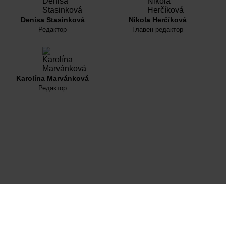
Denisa Stasinková
Nikola Herčíková
Редактор
Главен редактор
Karolína Marvánková
Редактор