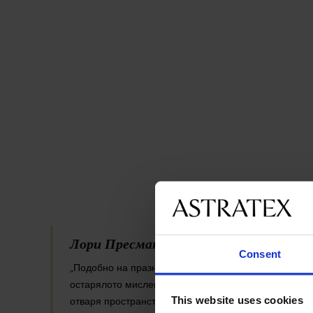
Лори Пресман, вицепрезидент на Panton
Consent
„Подобно на празно платно Cloud Dancer символизи
остарялото мислене отваряме вратите на новите п
This website uses cookies
отваря пространство за творчество и позволява на ф