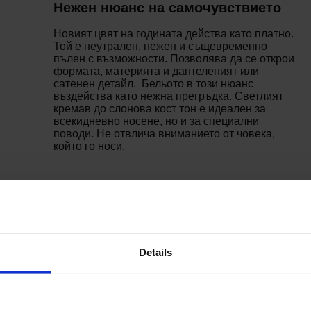
Нежен нюанс на самочувствието
Новият цвят на годината действа като платно.
Той е неутрален, нежен и същевременно
пълен с възможности. Позволява да се открои
формата, материята и дантеленият или
сатенен детайл. Бельото в този нюанс
въздейства като нежна прегръдка. Светлият
кремав до слонова кост тон е идеален за
всекидневно носене, но и за специални
поводи. Не отвлича вниманието от човека,
който го носи.
e Color Institute
Details
ра копнежа ни за ново начало. С отлепването на слоевете от
одходи. Ефирният бял нюанс на PANTONE 11-4201 Cloud Dancer
антазията ни да се развихри, за да могат да се появят и