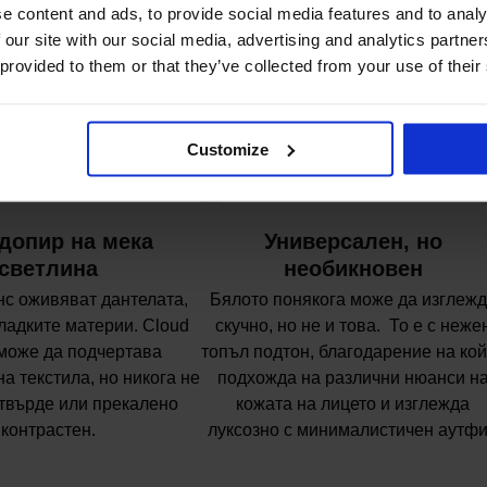
e content and ads, to provide social media features and to analy
 our site with our social media, advertising and analytics partn
 provided to them or that they’ve collected from your use of their
бите в Cloud Dancer?
Customize
 допир на мека
Универсален, но
светлина
необикновен
нс оживяват дантелата,
Бялото понякога може да изглеж
гладките материи. Cloud
скучно, но не и това. То е с неже
може да подчертава
топъл подтон, благодарение на ко
на текстила, но никога не
подхожда на различни нюанси н
твърде или прекалено
кожата на лицето и изглежда
контрастен.
луксозно с минималистичен аутфи