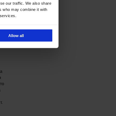
se our traffic. We also share
ers who may combine it with
 services.
Allow all
да
н
йто
а
т.