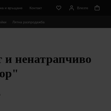
на и връщане
Контакт
Влезте
ойки
Лятна разпродажба
т и ненатрапчиво
ьор"
á