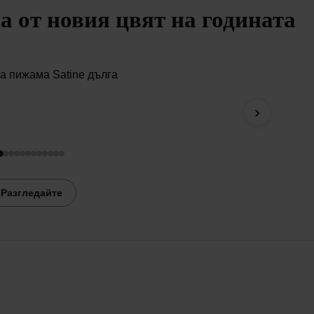
 от новия цвят на годината
Класич
›
24,99 €
Разгледайте