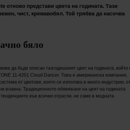
ute отново представи цвета на годината. Тази
нежен, чист, кремавобял. Той трябва да насочва
ачно бяло
може да бъде описан тазгодишният цвят на годината, който 
TONE 11-4201 Cloud Dancer. Това е американска компания,
истема от цветове, която се използва в много индустрии, о
ни влакна. Традиционното обявяване на цвят на годината
 тенденциите във всички отрасли, не само в модната