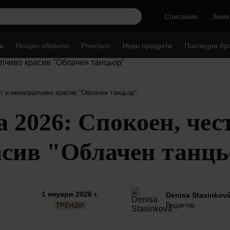
Списание
Замя
и
Нощно облекло
Premium
Нови продукти
Последни бр
ст и ненатрапчиво красив "Облачен танцьор"
а 2026: Спокоен, чес
сив "Облачен танц
1 януари 2026 г.
Denisa Stasinkov
Редактор
ТРЕНДИ