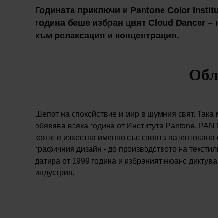
Годината приключи и Pantone Color Instit
година беше избран цвят Cloud Dancer – 
към релаксация и концентрация.
Обл
Шепот на спокойствие и мир в шумния свят. Така 
обявява всяка година от Института Pantone, PAN
която е известна именно със своята патентована с
графичния дизайн - до производството на текстил
датира от 1999 година и избраният нюанс диктува
индустрия.