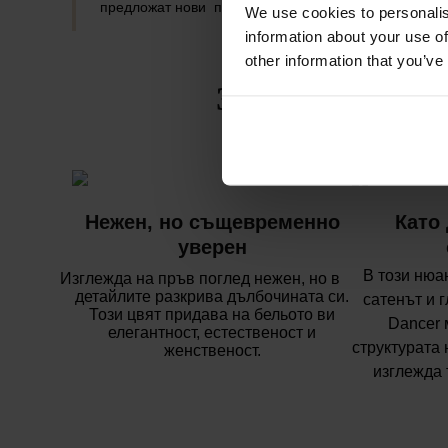
предложат нови прозрения и смели предложения.“
We use cookies to personalis
information about your use of
other information that you’ve
Защо ще се влю
Нежен, но същевременно
Като
уверен
В този нюа
Изглежда на пръв поглед нежен, но в
детайлите разкрива дълбочината си.
сатенът и 
Този цвят придава на бельото ви
Dancer 
елегантност, естественост и
структурата 
женственост.
изглежда 