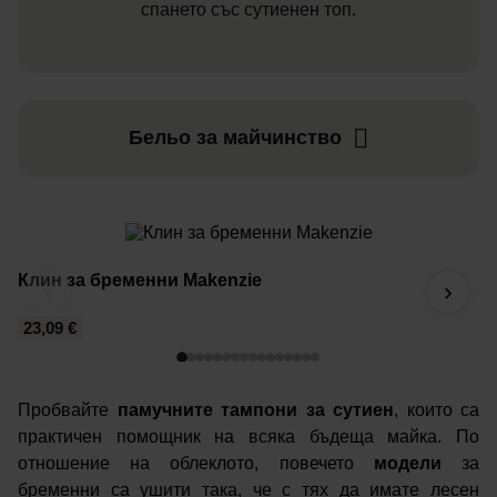
спането със сутиенен топ.
Бельо за майчинство
Клин за бременни Makenzie
С
‹
›
23,09 €
2
Пробвайте
памучните тампони за сутиен
, които са
практичен помощник на всяка бъдеща майка. По
отношение на облеклото, повечето
модели
за
бременни са ушити така, че с тях да имате лесен