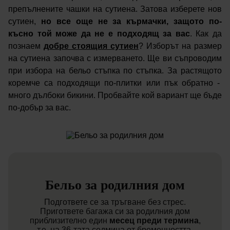
препълнените чашки на сутиена. Затова изберете нов
сутиен,
но все още не за кърмачки, защото по-
късно той може да не е подходящ за вас
. Как да
познаем
добре стоящия сутиен
? Изборът на размер
на сутиена започва с измерването. Ще ви съпроводим
при избора на бельо стъпка по стъпка. За растящото
коремче са подходящи по-плитки или пък обратно -
много дълбоки бикини. Пробвайте кой вариант ще бъде
по-добър за вас.
Бельо за родилния дом
Подгответе се за тръгване без стрес.
Пригответе багажа си за родилния дом
приблизително един
месец преди термина
,
т.е. на 36-тата седмица от бременността.