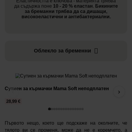
Еластичността е ключова - материята трябва
да съдържа поне
10 - 20 % еластан
.
Бикините
за бреманни
трябва да са дишащи,
високоеластични и антибактериални.
Облекло за бременни
Сутиен за кърмачки Mama Soft неподплатен
О
‹
›
28,99 €
1
Първото нещо, което ще подскаже на околните, че
тялото ви се променя, може да не е коремчето, а