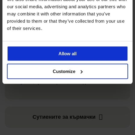
our social media, advertising and analytics partners who
may combine it with other information that you’ve
provided to them or that they’ve collected from your use
of their services.
Сутиенът за кърмачки
Можете да избирате от стилове с подвижни
Allow all
или свалящи се чашки.
Изберете сутиен за
кърмене не по-рано от 36-ата седмица на
бременността
. Гърдите ви ще се напълнят с
Customize
мляко през последните няколко седмици от
бременността и след раждането, така че
сутиен, купен по-рано, може да не ви пасне.
Сутиените за кърмачки