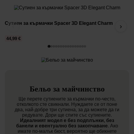
Сутиен за кърмачки Spacer 3D Elegant Charm
С
‹
›
44,99 €
4
Бельо за майчинство
Ще перете сутиените за кърмачки по-често,
отколкото сте свикнали. Нуждаете се от поне
два, най-добре три сутиена, за да можете да ги
редувате. Дори ще спите със сутиените.
Идеалният модел е без подплънки, без
банели и евентуално без закопчаване
. Ако
имате по-малък бюст, вероятно ще обикнете