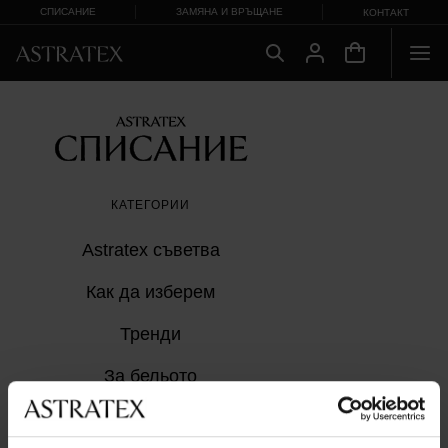
СПИСАНИЕ
ЗАМЯНА И ВРЪЩАНЕ
КОНТАКТ
КАТЕГОРИИ
Astratex съветвa
Как да изберем
Тренди
За бельото
От Astratex