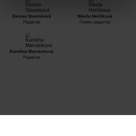
Denisa Stasinková
Nikola Herčíková
Редактор
Главен редактор
Karolína Marvánková
Редактор