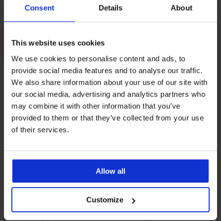
Бански
Consent
Details
About
Пробна
This website uses cookies
Носите ли правилния размер сутиен?
We use cookies to personalise content and ads, to
provide social media features and to analyse our traffic.
We also share information about your use of our site with
our social media, advertising and analytics partners who
may combine it with other information that you’ve
РЕДАКТОР
provided to them or that they’ve collected from your use
Karolína Marvánková -
of their services.
Редактор
Allow all
Customize
СПИСАНИЕТО СЕ ПОДГОТВЯ ЗА ВАС