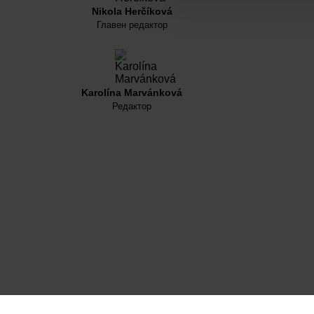
Nikola Herčíková
Главен редактор
Karolína Marvánková
Редактор