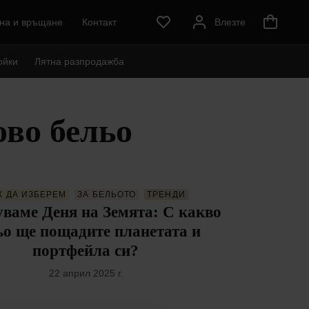
на и връщане
Контакт
Влезте
ойки
Лятна разпродажба
во бельо
К ДА ИЗБЕРЕМ
ЗА БЕЛЬОТО
ТРЕНДИ
ваме Деня на Земята: С какво
ьо ще пощадите планетата и
портфейла си?
22 април 2025 г.