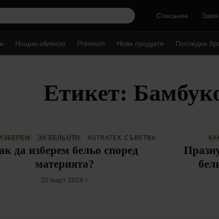
Списание
Замя
и
Нощно облекло
Premium
Нови продукти
Последни бр
Етикет: Бамбуко
 ИЗБЕРЕМ
ЗА БЕЛЬОТО
ASTRATEX СЪВЕТВA
КА
ак да изберем бельо според
Празну
материята?
бел
20 март 2026 г.