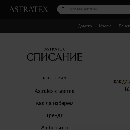
Дамско
Мъжко
Банск
КАТЕГОРИИ
КАК ДА
К
Astratex съветвa
Как да изберем
Тренди
За бельото