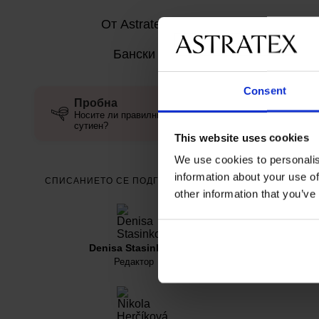
От Astratex
Бански
Consent
Пробна
Носите ли правилния размер
сутиен?
This website uses cookies
We use cookies to personalis
information about your use of
СПИСАНИЕТО СЕ ПОДГОТВЯ ЗА ВАС
other information that you’ve
Denisa Stasinková
Редактор