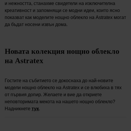
и нежността, станахме свидетели на изключителна
креативност и запомнящи се модни идеи, които ясно
показват как моделите нощно облекло на Astratex могат
да бъдат носени извън дома.
Новата колекция нощно облекло
на Astratex
Гостите на събитието се докоснаха до най-новите
модели нощно облекло на Astratex и се влюбиха в тях
от първия допир. Желаете и вие да откриете
неповторимата мекота на нашето нощно облекло?
Надникнете
тук
.