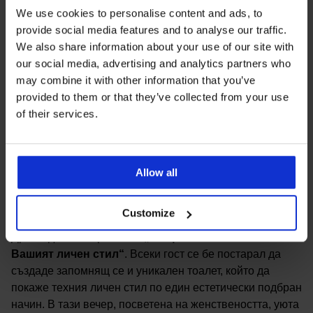
още по-специална. Гостите имаха възможност да
We use cookies to personalise content and ads, to
създадат свой собствен аромат за възглавница,
provide social media features and to analyse our traffic.
вдъхновяващ дълбок и качествен сън. Освен това те
We also share information about your use of our site with
успяха да се научат как да персонализират своите
our social media, advertising and analytics partners who
халати с красива и стилна бордерия, а кулминацията
may combine it with other information that you’ve
на вечерта бе ефектният, изящен и изключително
provided to them or that they’ve collected from your use
вкусен десерт, приготвен на живо пред гостите от
of their services.
самият Шеф Койчев.
Allow all
Тоалети, "грабващи" окото
Customize
Дрескодът на партито бе
„Нощно облекло Astratex и
Вашият личен стил“
. Всеки гост се бе постарал да
създаде запомнящ се и уникален тоалет, който да
покаже техния личен стил по един естетически подбран
начин. В тази вечер, посветена на женствеността, уюта