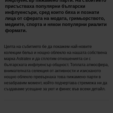
Инфлуенсър пижамено парти. На събитието
присъстваха популярни български
инфлуенсъри, сред които бяха и познати
лица от сферата на модата, гримьорството,
медиите, спорта и някои популярни риалити
формати.
Целта на събитието бе да покажем най-новите
колекции бельо и нощно облекло на нашата собствена
марка Astratex и да сплотим отношенията си с
българската инфлуенсър общност. Топлата атмосфера,
внимателната селекция от активности и изисканото
нощно облекло превърнаха това пижамено парти в
незабравим момент, който подчертава стремежа ни да
създаваме усещане за уют и финес във всеки детайл.